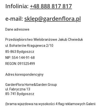
Infolinia:
+48 888 817 817
e-mail:
sklep@gardenflora.pl
Dane adresowe
Przedsiębiorstwo Wielobranżowe Jakub Chwieduk
ul. Bohaterów Kragujewca 2/10
85-863 Bydgoszcz
NIP: 554-144-91-68
REGON: 091525499
Adres korespondencyjny
GardenFlora Home&Garden Group
ul. Fabryczna 13
85-741 Bydgoszcz
(brama wjazdowa na wysokości 4 flag reklamowych Galerii